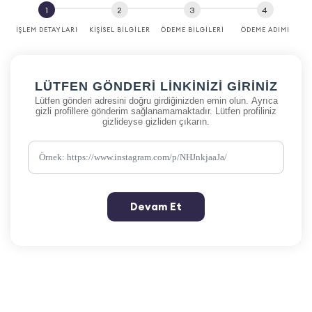
İŞLEM DETAYLARI
KIŞISEL BILGILER
ÖDEME BILGILERI
ÖDEME ADIMI
LÜTFEN GÖNDERI LINKINIZI GIRINIZ
Lütfen gönderi adresini doğru girdiğinizden emin olun. Ayrıca
gizli profillere gönderim sağlanamamaktadır. Lütfen profiliniz
gizlideyse gizliden çıkarın.
Devam Et